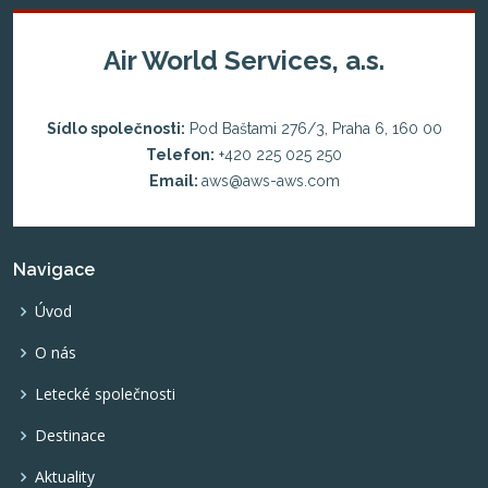
Air World Services, a.s.
Sídlo společnosti:
Pod Baštami 276/3, Praha 6, 160 00
Telefon:
+420 225 025 250
Email:
aws@aws-aws.com
Navigace
Úvod
O nás
Letecké společnosti
Destinace
Aktuality