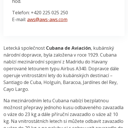
hod.
Telefon: +420 225 025 250
E-mail:
aws@aws-aws.com
Letecká společnost
Cubana de Aviación
, kubánský
národní dopravce, byla založena v roce 1929. Cubana
nabízí mezinárodní spojení z Madridu do Havany
operované letounem typu Airbus A340. Dopravce dále
operuje vnitrostátní lety do kubánských destinací –
Santiago de Cuba, Holguín, Baracoa, Jardínes del Rey,
Cayo Largo.
Na mezinárodním letu Cubana nabízí bezplatnou
možnost přepravy jednoho kusu odbaveného zavazadla
o váze do 23 kg a dále příruční zavazadlo o váze až 10
kg. Na vnitrostátních letech si můžete odbavit zavazadlo
o váze do 20 kg a na palubu si s sebou vzít zavazadlo do