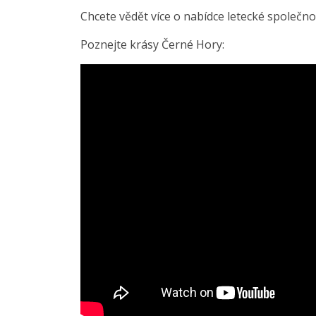
Chcete vědět více o nabídce letecké společn
Poznejte krásy Černé Hory: