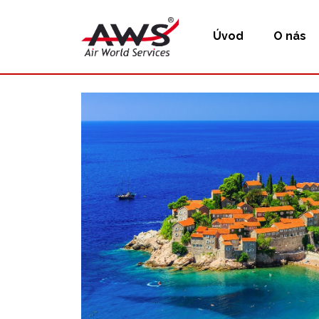
Úvod
O nás