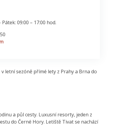
 Pátek: 09:00 – 17:00 hod.
250
om
v letní sezóně přímé lety z Prahy a Brna do
inu a půl cesty. Luxusní resorty, jeden z
estu do Černé Hory. Letiště Tivat se nachází