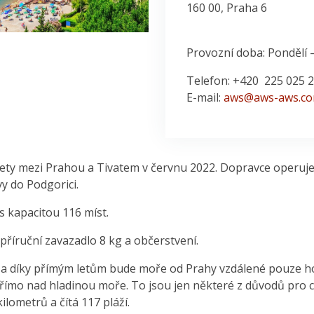
160 00, Praha 6
Provozní doba: Pondělí –
Telefon: +420 225 025 
E-mail:
aws@aws-aws.c
ety mezi Prahou a Tivatem v červnu 2022. Dopravce operuje 
vy do Podgorici.
 kapacitou 116 míst.
příruční zavazadlo 8 kg a občerstvení.
e a díky přímým letům bude moře od Prahy vzdálené pouze hod
 přímo nad hladinou moře. To jsou jen některé z důvodů pro c
ilometrů a čítá 117 pláží.