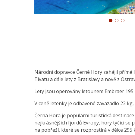
Národní dopravce Černé Hory zahájil přímé l
Tivatu a dále lety z Bratislavy a nově z Ostra
Lety jsou operovány letounem Embraer 195 s
V ceně letenky je odbavené zavazadlo 23 kg, 
Černá Hora je populární turistická destinac
nejkrásnějších fjordů Evropy, hory tyčící se
na pobřeží, které se rozprostírá v délce 295 k