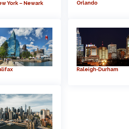
Orlando
ew York – Newark
lifax
Raleigh-Durham