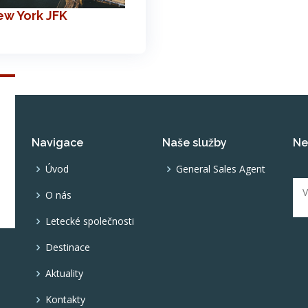
ew York JFK
Navigace
Naše služby
Ne
,
Úvod
General Sales Agent
O nás
Letecké společnosti
Destinace
Aktuality
Kontakty