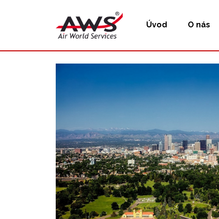
Úvod
O nás